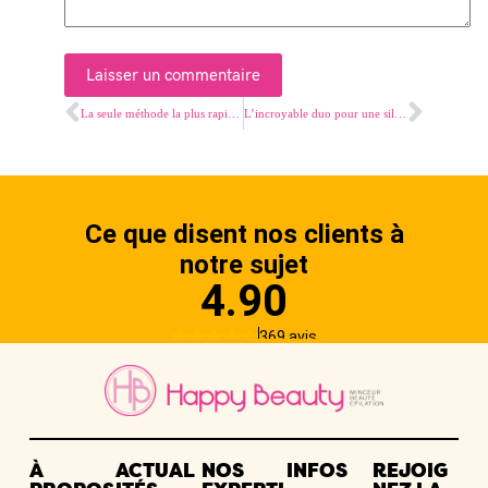
Laisser un commentaire
La seule méthode la plus rapide pour éviter les poils incarnés dans la zone bikini
L’incroyable duo pour une silhouette époustouflante
À
ACTUAL
NOS
INFOS
REJOIG