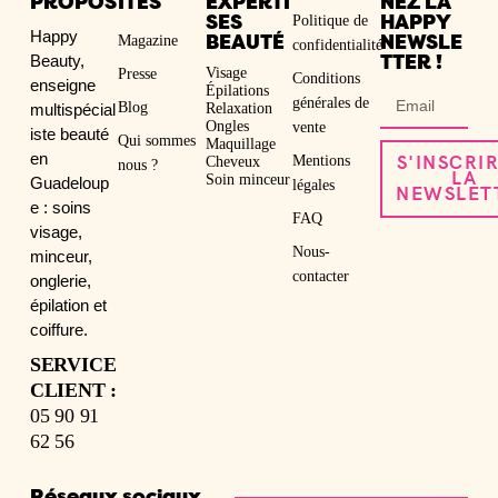
PROPOS
ITÉS
EXPERTI
NEZ LA
Politique de
SES
HAPPY
Happy
Magazine
BEAUTÉ
NEWSLE
confidentialité
Beauty,
TTER !
Visage
Presse
Conditions
enseigne
Épilations
générales de
Blog
multispécial
Relaxation
Ongles
vente
iste beauté
Qui sommes
Maquillage
en
Mentions
S'INSCRI
Cheveux
nous ?
LA
Soin minceur
Guadeloup
légales
NEWSLET
e : soins
FAQ
visage,
Nous-
minceur,
contacter
onglerie,
épilation et
coiffure.
SERVICE
CLIENT :
05 90 91
62 56