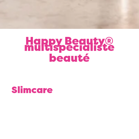
Happy Beauty®
multispécialiste
beauté
Je découvre
Slimcare