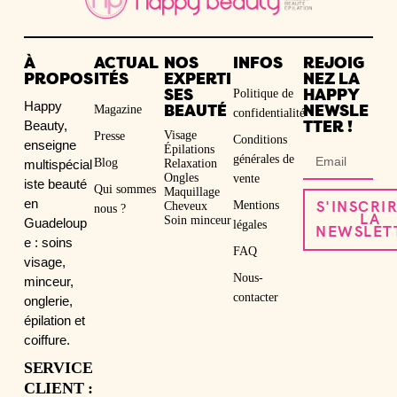
À
ACTUAL
NOS
INFOS
REJOIG
PROPOS
ITÉS
EXPERTI
NEZ LA
Politique de
SES
HAPPY
Happy
Magazine
BEAUTÉ
NEWSLE
confidentialité
Beauty,
TTER !
Visage
Presse
Conditions
enseigne
Épilations
générales de
Blog
multispécial
Relaxation
Ongles
vente
iste beauté
Qui sommes
Maquillage
en
Mentions
S'INSCRI
Cheveux
nous ?
LA
Soin minceur
Guadeloup
légales
NEWSLET
e : soins
FAQ
visage,
Nous-
minceur,
contacter
onglerie,
épilation et
coiffure.
SERVICE
CLIENT :