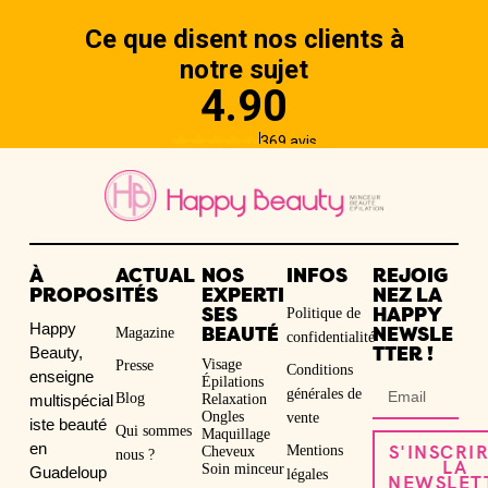
À
ACTUAL
NOS
INFOS
REJOIG
PROPOS
ITÉS
EXPERTI
NEZ LA
Politique de
SES
HAPPY
Happy
Magazine
BEAUTÉ
NEWSLE
confidentialité
Beauty,
TTER !
Visage
Presse
Conditions
enseigne
Épilations
générales de
Blog
multispécial
Relaxation
Ongles
vente
iste beauté
Qui sommes
Maquillage
en
Mentions
S'INSCRI
Cheveux
nous ?
LA
Soin minceur
Guadeloup
légales
NEWSLET