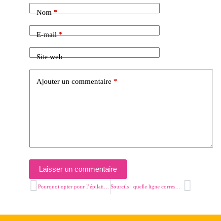
Nom
*
E-mail
*
Site web
Ajouter un commentaire
*
Laisser un commentaire
Pourquoi opter pour l’épilation à la cire ?
Sourcils : quelle ligne correspond à votre visage ?