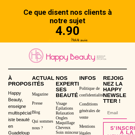
À
ACTUAL
NOS
INFOS
REJOIG
PROPOS
ITÉS
EXPERTI
NEZ LA
Politique de
SES
HAPPY
Happy
Magazine
BEAUTÉ
NEWSLE
confidentialité
Beauty,
TTER !
Presse
Visage
Conditions
enseigne
Épilations
générales de
Blog
multispécial
Relaxation
vente
Ongles
iste beauté
Qui sommes
Maquillage
en
Mentions
Cheveux
S'INSCR
nous ?
À LA
Guadeloup
Soin minceur
légales